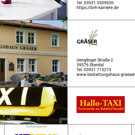
Tel. 03931 5309930
https://bvh-karriere.de
Uenglinger Straße 2
39576 Stendal
Tel. 03931 715273
www.bestattungshaus-graeser
Bahnhofstraße 34
Exklusivpartner
39576 Stendal