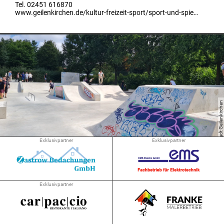
Tel. 02451 616870
www.geilenkirchen.de/kultur-freizeit-sport/sport-und-spiel/hallenbad/
Stadt Geilenkirchen
Exklusivpartner
Exklusivpartner
Freizeitangebote und Veranstaltungen
Exklusivpartner
Markt 9
52511 Geilenkirchen