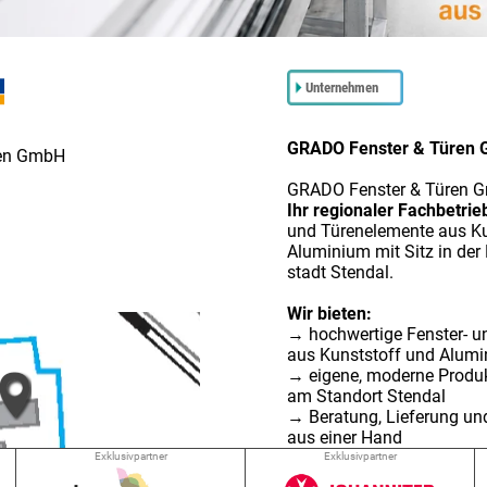
Unternehmen
GRADO Fenster & Türen
ren GmbH
GRADO Fenster & Türen G
Ihr regionaler Fachbetri
und Türenelemente aus Ku
Aluminium mit Sitz in der
stadt Stendal.
Wir bieten:
→ hochwertige Fenster- u
aus Kunststoff und Alum
→ eigene, moderne Produ
am Standort Stendal
→ Beratung, Lieferung u
aus einer Hand
→ Lösungen für Sanierun
Exklusivpartner
Exklusivpartner
Neubau und Objektbau