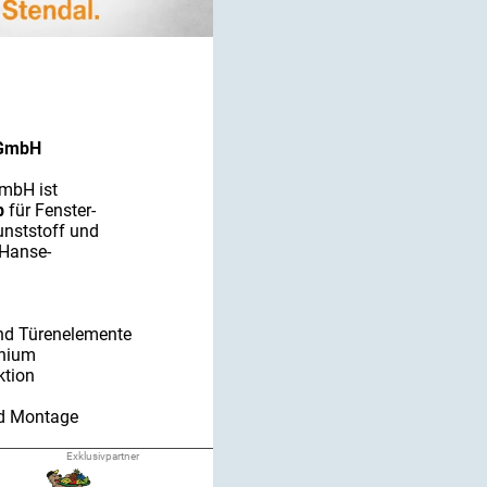
 GmbH
mbH ist
eb
für Fenster-
nststoff und
 Hanse-
nd Türenelemente
inium
ktion
nd Montage
g,
Exklusivpartner