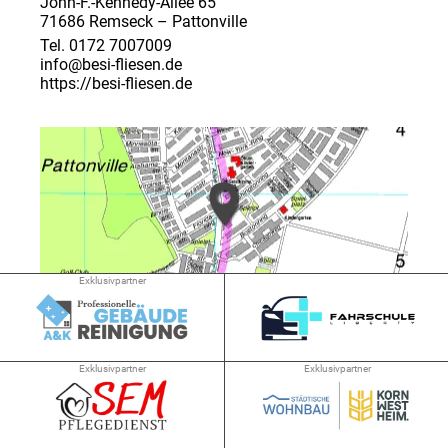
John-F.-Kennedy-Allee 65
71686 Remseck – Pattonville
Tel. 0172 7007009
info@besi-fliesen.de
https://besi-fliesen.de
Exklusivpartner
➜ 3.2 km
Exklusivpartner
Exklusivpartner