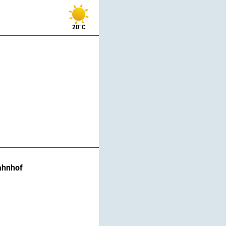
20°C
ahnhof