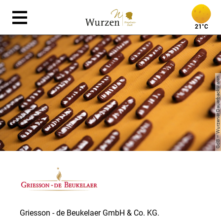
21°C
GdB – Wurzener Dauerbackwaren
Griesson - de Beukelaer GmbH & Co. KG.