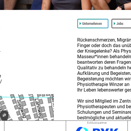
Unternehmen
Jobs
Rückenschmerzen, Migrän
Finger oder doch das unü
der Kniegelenke? Als Phy
r
Masseur*innen behandeln
beantworten deren Fragen
Qualitativ zu behandeln h
Aufklärung und Begeister
e
Begeisterung möchten wir
/
Physiotherapie Winzer an
Ihr Leben lebenswerter ge
Wir sind Mitglied im Zent
Physiotherapeuten und b
Schulungen und Seminare
bestmögliche und aktuell
anbieten zu können.
Exklusivpartner