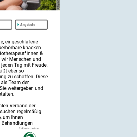
Angebote
e, eingeschlafene
berhörbare knacken
siotherapeut*innen &
 wir Menschen und
 jeden Tag mit Freude.
eißt ebenso
ung zu schaffen. Diese
 als Team der
 Sie weitergeben und
stalten.
ralen Verband der
esuchen regelmäßig
, um Ihnen
e Behandlungen
Exklusivpartner