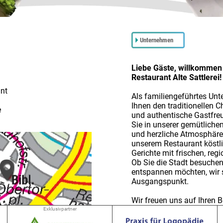
Unternehmen
Liebe Gäste, willkommen 
Restaurant Alte Sattlerei!
ant
Als familiengeführtes Unt
Ihnen den traditionellen 
e
und authentische Gastfre
Sie in unserer gemütliche
und herzliche Atmosphäre
unserem Restaurant köstli
Gerichte mit frischen, reg
Ob Sie die Stadt besuchen
entspannen möchten, wir s
Ausgangspunkt.
Wir freuen uns auf Ihren 
Ihr Alte Sattlerei Restaur
Exklusivpartner
➜ 0.1 km