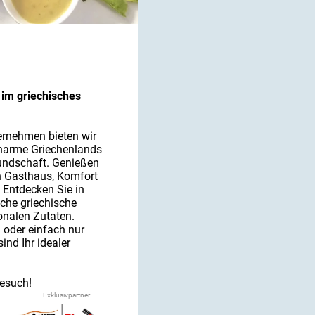
im griechisches
ernehmen bieten wir
Charme Griechenlands
undschaft. Genießen
n Gasthaus, Komfort
 Entdecken Sie in
che griechische
ionalen Zutaten.
 oder einfach nur
ind Ihr idealer
Besuch!
ant-Team
Exklusivpartner