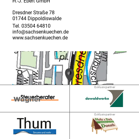
H.-J. Ebert GmbH
Dresdner Straße 78
01744 Dippoldiswalde
Tel. 03504 64810
info@sachsenkuechen.de
www.sachsenkuechen.de
Exklusivpartner
➜ 4.1 km
Exklusivpartner