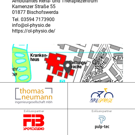
Ambulantes Reha- und Therapiezentrum
Kamenzer Straße 55
01877 Bischofswerda
Tel. 03594 7173900
info@ol-physio.de
https://ol-physio.de/
➜ 0.9 km
Exklusivpartner
Exklusivpartner