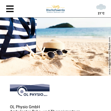
21°C
www.magnific.com // freepik.com
OL Physio GmbH